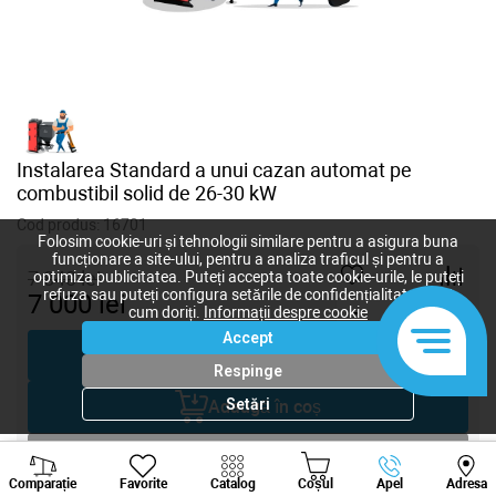
Instalarea Standard a unui cazan automat pe
combustibil solid de 26-30 kW
Cod produs:
16701
Folosim cookie-uri și tehnologii similare pentru a asigura buna
funcționare a site-ului, pentru a analiza traficul și pentru a
7 840
lei
optimiza publicitatea. Puteți accepta toate cookie-urile, le puteți
refuza sau puteți configura setările de confidențialitate după
7 000
lei
-
+
cum doriți.
Informații despre cookie
Accept
Cumpără acum
Respinge
Setări
Adaugă în coș
Negociază
Viber
Whatsapp
Tele
Comparație
Favorite
Catalog
Coșul
Apel
Adresa
+373