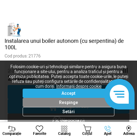
Instalarea unui boiler autonom (cu serpentina) de
100L
Cod produs:
21776
Folosim cookie-uri și tehnologii similare pentru a asigura buna
2 352
lei
funcționare a site-ului, pentru a analiza traficul și pentru a
2 100
lei
optimiza publicitatea. Puteți accepta toate cookie-urile, le puteți
-
+
refuza sau puteți configura setările de confidențialitate după
cum doriți.
Informații despre cookie
Cumpără acum
Accept
Respinge
Adaugă în coș
Setări
Negociază
Viber
Whatsapp
Tele
Comparație
Favorite
Catalog
Coșul
Apel
Adresa
Solicitare inginer
+373