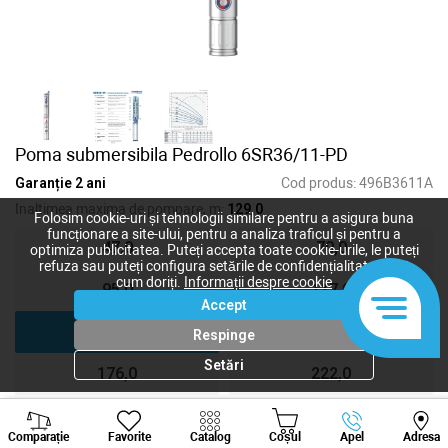
Poma submersibila Pedrollo 6SR36/11-PD
Garanție 2 ani
Cod produs:
496B3611A
Inaltimea maxima de pompare, m:
129,0
Folosim cookie-uri și tehnologii similare pentru a asigura buna
funcționare a site-ului, pentru a analiza traficul și pentru a
47,0
70,0
optimiza publicitatea. Puteți accepta toate cookie-urile, le puteți
refuza sau puteți configura setările de confidențialitate după
cum doriți.
Informații despre cookie
95,0
117,0
Accept
129,0
152,0
Respinge
Setări
176,0
222,0
Viber
Whatsapp
Tele
Comparație
Favorite
Catalog
Coșul
Apel
Adresa
80 492
lei
+373