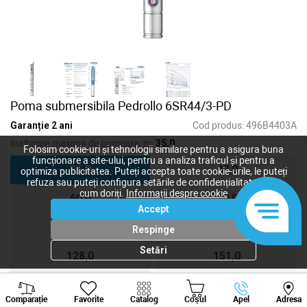
Poma submersibila Pedrollo 6SR44/3-PD
Garanție 2 ani
Cod produs:
496B4403A
Inaltimea maxima de pompare, m:
35,0
Folosim cookie-uri și tehnologii similare pentru a asigura buna
funcționare a site-ului, pentru a analiza traficul și pentru a
35,0
47,0
optimiza publicitatea. Puteți accepta toate cookie-urile, le puteți
refuza sau puteți configura setările de confidențialitate după
cum doriți.
Informații despre cookie
60,0
70,0
Accept
90,0
105,0
Respinge
Setări
128,0
151,0
186,0
Viber
Whatsapp
Tele
Comparație
Favorite
Catalog
Coșul
Apel
Adresa
+373