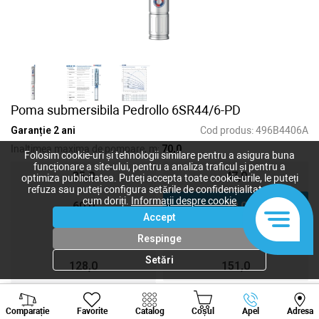
Poma submersibila Pedrollo 6SR44/6-PD
Garanție 2 ani
Cod produs:
496B4406A
Inaltimea maxima de pompare, m:
70,0
Folosim cookie-uri și tehnologii similare pentru a asigura buna
funcționare a site-ului, pentru a analiza traficul și pentru a
35,0
47,0
optimiza publicitatea. Puteți accepta toate cookie-urile, le puteți
refuza sau puteți configura setările de confidențialitate după
cum doriți.
Informații despre cookie
60,0
70,0
Accept
90,0
105,0
Respinge
Setări
128,0
151,0
186,0
Viber
Whatsapp
Tele
Comparație
Favorite
Catalog
Coșul
Apel
Adresa
+373