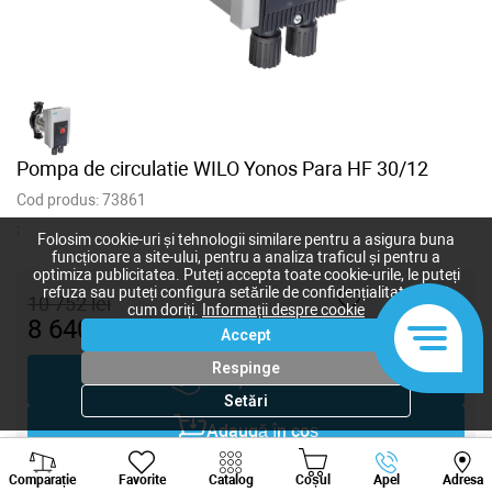
Pompa de circulatie WILO Yonos Para HF 30/12
Cod produs:
73861
:
Folosim cookie-uri și tehnologii similare pentru a asigura buna
funcționare a site-ului, pentru a analiza traficul și pentru a
optimiza publicitatea. Puteți accepta toate cookie-urile, le puteți
refuza sau puteți configura setările de confidențialitate după
10 752
lei
cum doriți.
Informații despre cookie
8 640
lei
-
+
Accept
Respinge
Cumpără acum
Setări
Adaugă în coș
Viber
Whatsapp
Tele
Negociază
Comparație
Favorite
Catalog
Coșul
Apel
Adresa
+373