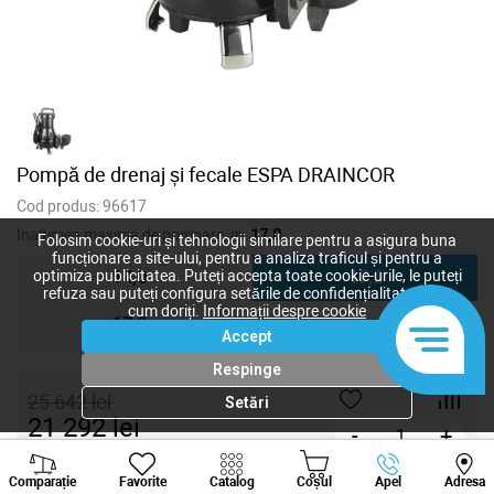
Pompă de drenaj și fecale ESPA DRAINCOR
Cod produs:
96617
Inaltimea maxima de pompare, m:
17,0
Folosim cookie-uri și tehnologii similare pentru a asigura buna
funcționare a site-ului, pentru a analiza traficul și pentru a
14,0
17,0
optimiza publicitatea. Puteți accepta toate cookie-urile, le puteți
refuza sau puteți configura setările de confidențialitate după
cum doriți.
Informații despre cookie
17,0
Accept
Respinge
25 642
lei
Setări
21 292
lei
-
+
Viber
Whatsapp
Tele
Cumpără acum
Comparație
Favorite
Catalog
Coșul
Apel
Adresa
+373