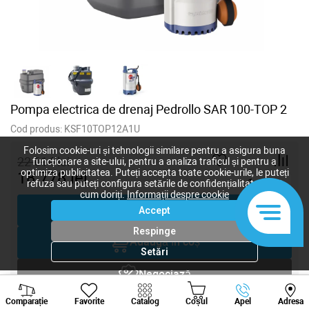
Pompa electrica de drenaj Pedrollo SAR 100-TOP 2
Cod produs:
KSF10TOP12A1U
Folosim cookie-uri și tehnologii similare pentru a asigura buna
22 614
lei
funcționare a site-ului, pentru a analiza traficul și pentru a
optimiza publicitatea. Puteți accepta toate cookie-urile, le puteți
18 778
lei
-
+
refuza sau puteți configura setările de confidențialitate după
cum doriți.
Informații despre cookie
Cumpără acum
Accept
Respinge
Adaugă în coș
Setări
Negociază
Viber
Whatsapp
Tele
Comparație
Favorite
Catalog
Coșul
Apel
Adresa
Solicitare inginer
+373