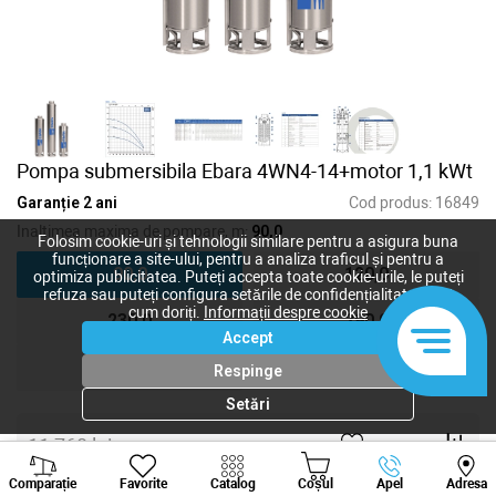
Pompa submersibila Ebara 4WN4-14+motor 1,1 kWt
Garanție 2 ani
Cod produs:
16849
Inaltimea maxima de pompare, m:
90,0
Folosim cookie-uri și tehnologii similare pentru a asigura buna
funcționare a site-ului, pentru a analiza traficul și pentru a
90,0
120,0
optimiza publicitatea. Puteți accepta toate cookie-urile, le puteți
refuza sau puteți configura setările de confidențialitate după
cum doriți.
Informații despre cookie
230,0
290,0
Accept
290,0
Respinge
Setări
11 760
lei
Viber
Whatsapp
Tele
9 765
lei
-
+
Comparație
Favorite
Catalog
Coșul
Apel
Adresa
+373