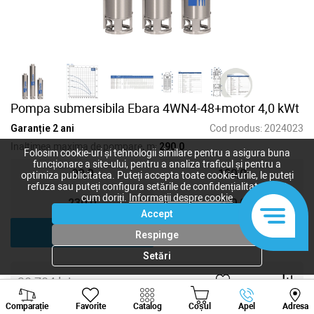
Pompa submersibila Ebara 4WN4-48+motor 4,0 kWt
Garanție 2 ani
Cod produs:
2024023
Inaltimea maxima de pompare, m:
290,0
Folosim cookie-uri și tehnologii similare pentru a asigura buna
funcționare a site-ului, pentru a analiza traficul și pentru a
90,0
120,0
optimiza publicitatea. Puteți accepta toate cookie-urile, le puteți
refuza sau puteți configura setările de confidențialitate după
cum doriți.
Informații despre cookie
230,0
290,0
Accept
290,0
Respinge
Setări
28 784
lei
Viber
Whatsapp
Tele
23 901
lei
-
+
Comparație
Favorite
Catalog
Coșul
Apel
Adresa
+373