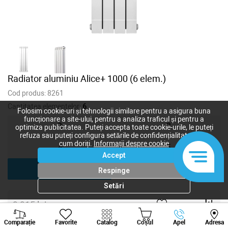
Radiator aluminiu Alice+ 1000 (6 elem.)
Cod produs:
8261
Cantitatea elementelor:
6
Folosim cookie-uri și tehnologii similare pentru a asigura buna
funcționare a site-ului, pentru a analiza traficul și pentru a
2
3
optimiza publicitatea. Puteți accepta toate cookie-urile, le puteți
refuza sau puteți configura setările de confidențialitate după
cum doriți.
Informații despre cookie
4
5
Accept
6
Respinge
Setări
9 915
lei
Viber
Whatsapp
Tele
8 676
lei
-
+
Comparație
Favorite
Catalog
Coșul
Apel
Adresa
+373