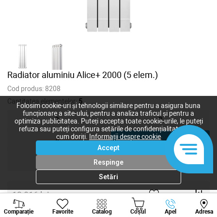
Radiator aluminiu Alice+ 2000 (5 elem.)
Cod produs:
8208
Cantitatea elementelor:
5
Folosim cookie-uri și tehnologii similare pentru a asigura buna
funcționare a site-ului, pentru a analiza traficul și pentru a
2
3
optimiza publicitatea. Puteți accepta toate cookie-urile, le puteți
refuza sau puteți configura setările de confidențialitate după
cum doriți.
Informații despre cookie
4
5
Accept
6
Respinge
Setări
12 016
lei
Viber
Whatsapp
Tele
10 514
lei
-
+
Comparație
Favorite
Catalog
Coșul
Apel
Adresa
+373