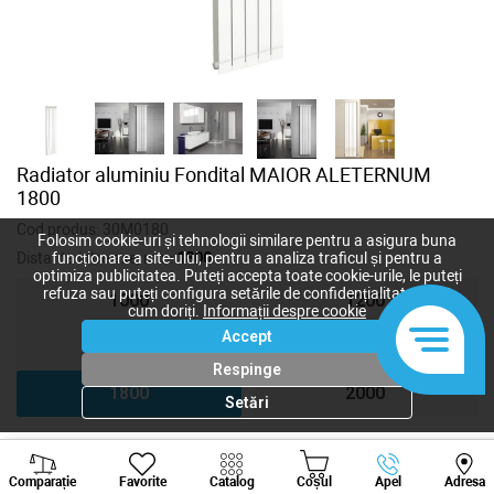
Radiator aluminiu Fondital MAIOR ALETERNUM
1800
Cod produs:
30M0180
Folosim cookie-uri și tehnologii similare pentru a asigura buna
Distanta intre axe, mm:
1800
funcționare a site-ului, pentru a analiza traficul și pentru a
optimiza publicitatea. Puteți accepta toate cookie-urile, le puteți
refuza sau puteți configura setările de confidențialitate după
1000
1200
cum doriți.
Informații despre cookie
Accept
1400
1600
Respinge
1800
2000
Setări
Viber
Whatsapp
Tele
2 796
lei
Comparație
Favorite
Catalog
Coșul
Apel
Adresa
+373