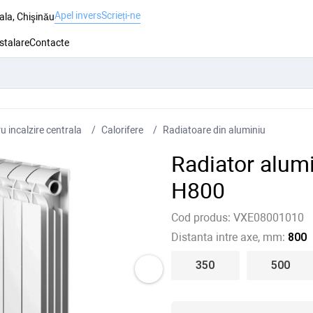
Apel invers
Scrieți-ne
ala, Chişinău
nstalare
Contacte
 incalzire centrala
Сalorifere
Radiatoare din aluminiu
Radiator alu
H800
Cod produs:
VXE08001010
Distanta intre axe, mm:
800
350
500