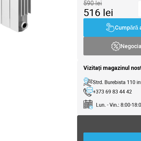
590
lei
516
lei
Cumpără 
Negoci
Vizitați magazinul nos
Strd. Burebista 110 in
+373 69 83 44 42
Lun. - Vin.: 8:00-18: