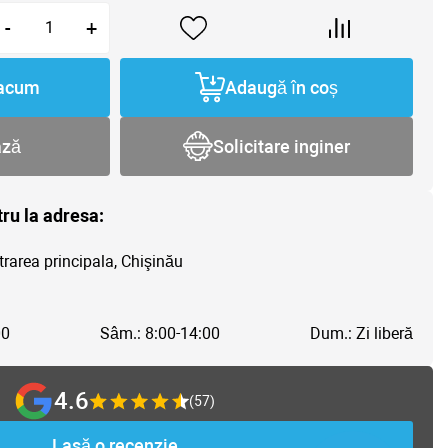
-
+
acum
Adaugă în coș
ază
Solicitare inginer
tru la adresa:
trarea principala, Chişinău
00
Sâm.: 8:00-14:00
Dum.: Zi liberă
4.6
(57)
Lasă o recenzie