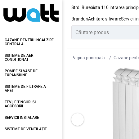
Strd. Burebista 110 intrarea princip
Branduri
Achitare si livrare
Servicii i
CAZANE PENTRU INCALZIRE
CENTRALA
SISTEME DE AER
Pagina principala
Cazane pentru
CONDIȚIONAT
POMPE ȘI VASE DE
EXPANSIUNE
SISTEME DE FILTRARE A
APEI
ȚEVI, FITINGURI ȘI
ACCESORII
SERVICII INSTALARE
SISTEME DE VENTILAȚIE