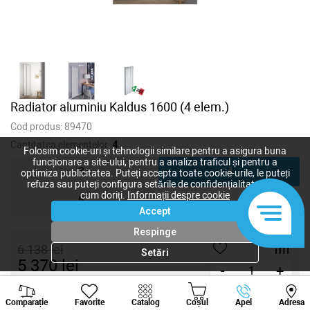
Radiator aluminiu Kaldus 1600 (4 elem.)
Cod produs:
89470
Cantitatea elementelor:
4
Folosim cookie-uri și tehnologii similare pentru a asigura buna
funcționare a site-ului, pentru a analiza traficul și pentru a
3
4
optimiza publicitatea. Puteți accepta toate cookie-urile, le puteți
refuza sau puteți configura setările de confidențialitate după
cum doriți.
Informații despre cookie
5
Accept
Respinge
6 138
lei
Setări
5 370
lei
-
+
Viber
Whatsapp
Tele
Cumpără acum
Comparație
Favorite
Catalog
Coșul
Apel
Adresa
+373