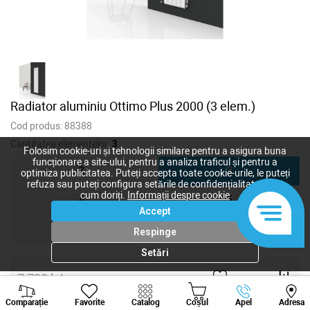
Radiator aluminiu Ottimo Plus 2000 (3 elem.)
Cod produs:
88388
Cantitatea elementelor:
3
Folosim cookie-uri și tehnologii similare pentru a asigura buna
funcționare a site-ului, pentru a analiza traficul și pentru a
2
3
optimiza publicitatea. Puteți accepta toate cookie-urile, le puteți
refuza sau puteți configura setările de confidențialitate după
cum doriți.
Informații despre cookie
4
5
Accept
6
Respinge
Setări
7 728
lei
Viber
Whatsapp
Tele
6 762
lei
-
+
Comparație
Favorite
Catalog
Coșul
Apel
Adresa
+373