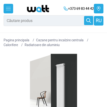
+373 69 83 44 42
RU
Pagina principala
Cazane pentru incalzire centrala
Сalorifere
Radiatoare din aluminiu