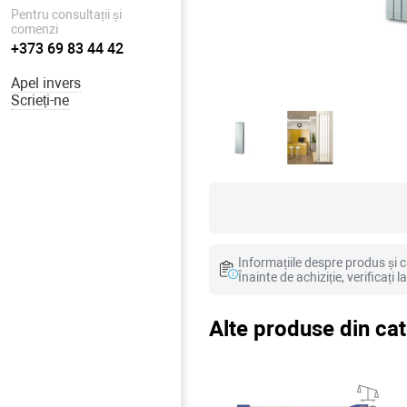
Pentru consultații și
comenzi
+373 69 83 44 42
Apel invers
Scrieți-ne
Informațiile despre produs și ca
Înainte de achiziție, verificați 
Alte produse din ca