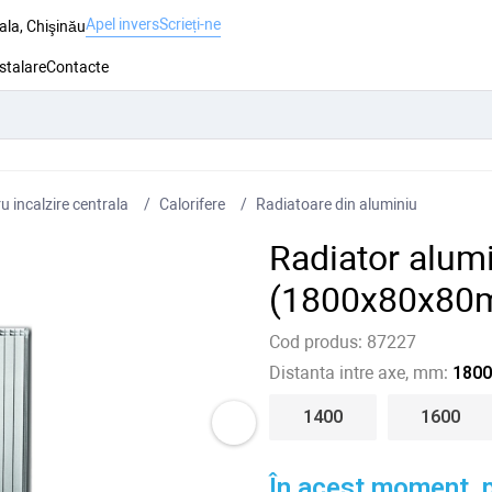
Apel invers
Scrieți-ne
ala, Chişinău
nstalare
Contacte
 incalzire centrala
Сalorifere
Radiatoare din aluminiu
Radiator alum
(1800x80x80
Cod produs:
87227
Distanta intre axe, mm:
1800
1400
1600
În acest moment, p