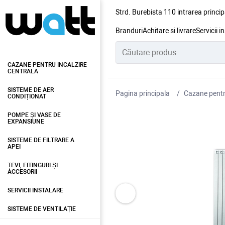
Strd. Burebista 110 intrarea princip
Branduri
Achitare si livrare
Servicii i
CAZANE PENTRU INCALZIRE
CENTRALA
SISTEME DE AER
Pagina principala
Cazane pentru
CONDIȚIONAT
POMPE ȘI VASE DE
EXPANSIUNE
SISTEME DE FILTRARE A
APEI
ȚEVI, FITINGURI ȘI
ACCESORII
SERVICII INSTALARE
SISTEME DE VENTILAȚIE