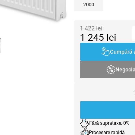
2000
1 422
lei
1 245
lei
Cumpără 
Negoci
Fără suprataxe, 0%
Procesare rapidă