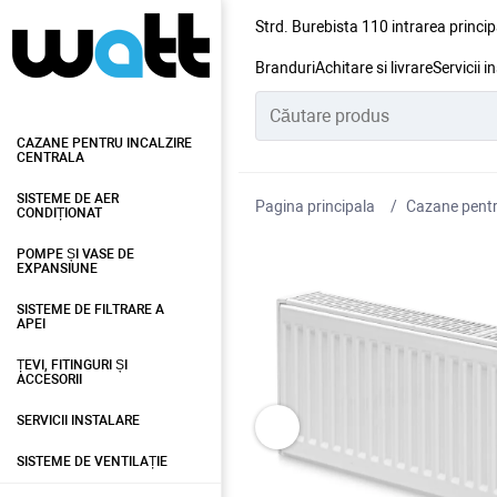
Strd. Burebista 110 intrarea princip
Branduri
Achitare si livrare
Servicii i
CAZANE PENTRU INCALZIRE
CENTRALA
SISTEME DE AER
Pagina principala
Cazane pentru
CONDIȚIONAT
POMPE ȘI VASE DE
EXPANSIUNE
SISTEME DE FILTRARE A
APEI
ȚEVI, FITINGURI ȘI
ACCESORII
SERVICII INSTALARE
SISTEME DE VENTILAȚIE