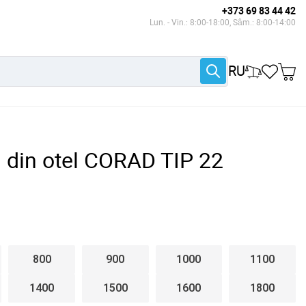
+373 69 83 44 42
Lun. - Vin.: 8:00-18:00, Sâm.: 8:00-14:00
RU
l din otel CORAD TIP 22
800
900
1000
1100
1400
1500
1600
1800