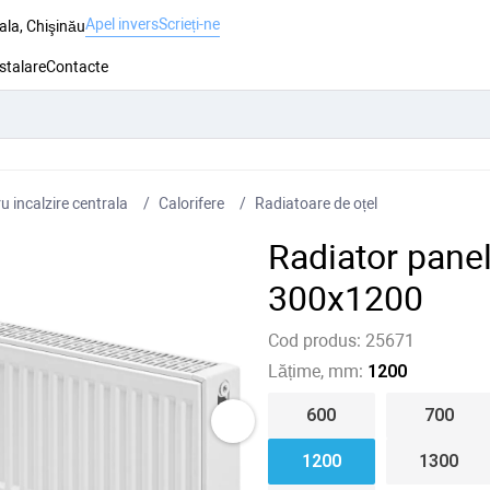
Apel invers
Scrieți-ne
ala, Chişinău
nstalare
Contacte
 incalzire centrala
Сalorifere
Radiatoare de oțel
Radiator pane
300x1200
Cod produs:
25671
Lățime, mm:
1200
600
700
1200
1300