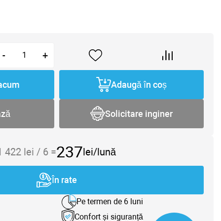
-
+
acum
Adaugă în coș
ază
Solicitare inginer
237
1 422
lei /
6
=
lei/lună
În rate
Pe termen de 6 luni
Confort și siguranță