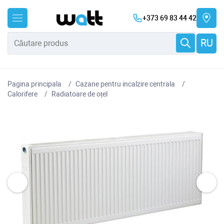
+373 69 83 44 42
RU
Pagina principala
Cazane pentru incalzire centrala
Сalorifere
Radiatoare de oțel