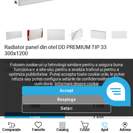
Radiator panel din otel DD PREMIUM TIP 33
300x1200
Cod produs:
50122
Folosim cookie-uri și tehnologii similare pentru a asigura buna
Lățime, mm:
1200
funcționare a site-ului, pentru a analiza traficul și pentru a
optimiza publicitatea. Puteți accepta toate cookie-urile, le puteți
refuza sau puteți configura setările de confidențialitate după
500
700
cum doriți.
Informații despre cookie
Accept
800
900
Respinge
1000
1100
Setări
1200
1400
Viber
Whatsapp
Tele
Comparație
Favorite
Catalog
Coșul
Apel
Adresa
1500
1600
+373