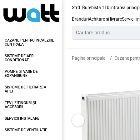
Strd. Burebista 110 intrarea princip
Branduri
Achitare si livrare
Servicii i
CAZANE PENTRU INCALZIRE
CENTRALA
SISTEME DE AER
Pagina principala
Cazane pentru
CONDIȚIONAT
POMPE ȘI VASE DE
EXPANSIUNE
SISTEME DE FILTRARE A
APEI
ȚEVI, FITINGURI ȘI
ACCESORII
SERVICII INSTALARE
SISTEME DE VENTILAȚIE