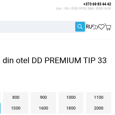
+373 69 83 44 42
Lun. - Vin.: 8:00-18:00, Sâm.: 8:00-14:00
RU
l din otel DD PREMIUM TIP 33
800
900
1000
1100
1500
1600
1800
2000