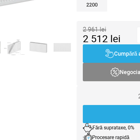
2200
2 961
lei
2 512
lei
Cumpără 
Negoci
Fără suprataxe, 0%
Procesare rapidă