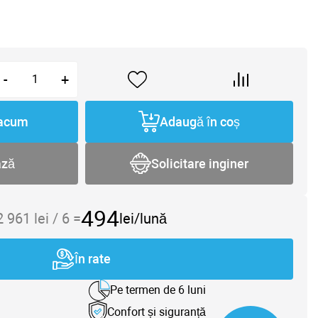
-
+
acum
Adaugă în coș
ază
Solicitare inginer
494
2 961
lei /
6
=
lei/lună
În rate
Pe termen de 6 luni
Confort și siguranță