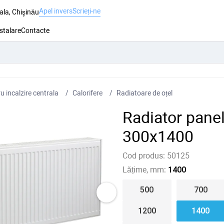
Apel invers
Scrieți-ne
ala, Chişinău
nstalare
Contacte
 incalzire centrala
Сalorifere
Radiatoare de oțel
Radiator pane
300x1400
Cod produs:
50125
Lățime, mm:
1400
500
700
1200
1400