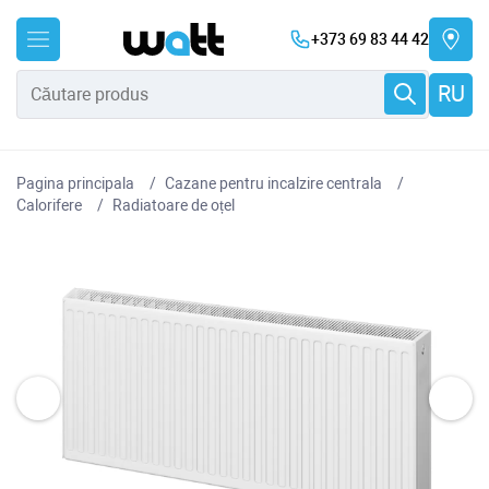
+373 69 83 44 42
RU
Pagina principala
Cazane pentru incalzire centrala
Сalorifere
Radiatoare de oțel