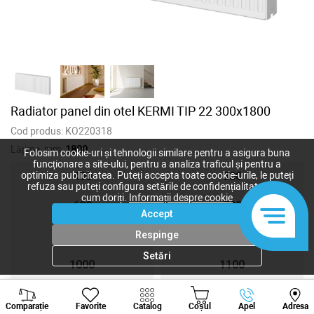
Radiator panel din otel KERMI TIP 22 300x1800
Cod produs:
KO220318
Lățime, mm:
1800
Folosim cookie-uri și tehnologii similare pentru a asigura buna
funcționare a site-ului, pentru a analiza traficul și pentru a
400
500
optimiza publicitatea. Puteți accepta toate cookie-urile, le puteți
refuza sau puteți configura setările de confidențialitate după
cum doriți.
Informații despre cookie
600
700
Accept
800
900
Respinge
Setări
1000
1100
Viber
Whatsapp
Tele
1200
1400
Comparație
Favorite
Catalog
Coșul
Apel
Adresa
+373