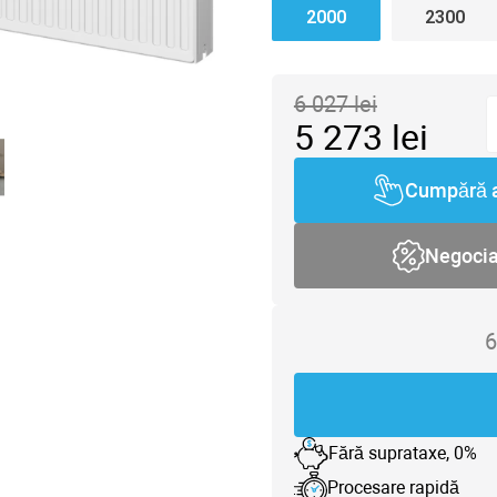
2000
2300
6 027
lei
5 273
lei
Cumpără 
Negoci
6
Fără suprataxe, 0%
Procesare rapidă