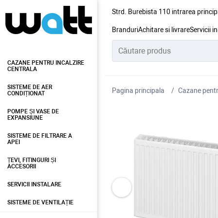
Strd. Burebista 110 intrarea princip
Branduri
Achitare si livrare
Servicii i
CAZANE PENTRU INCALZIRE
CENTRALA
SISTEME DE AER
Pagina principala
Cazane pentru
CONDIȚIONAT
POMPE ȘI VASE DE
EXPANSIUNE
SISTEME DE FILTRARE A
APEI
ȚEVI, FITINGURI ȘI
ACCESORII
SERVICII INSTALARE
SISTEME DE VENTILAȚIE