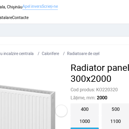
Apel invers
Scrieți-ne
ala, Chişinău
nstalare
Contacte
 incalzire centrala
Сalorifere
Radiatoare de oțel
Radiator panel
300x2000
Cod produs:
KO220320
Lățime, mm:
2000
400
500
1000
1100