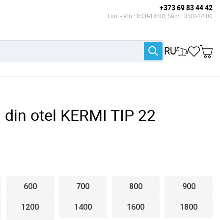
+373 69 83 44 42
Lun. - Vin.: 8:00-18:00, Sâm.: 8:00-14:00
RU
 din otel KERMI TIP 22
600
700
800
900
1200
1400
1600
1800