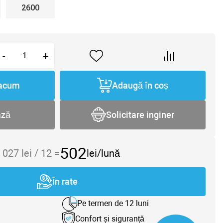
2600
-
+
acum
Adaugă în coș
ază
Solicitare inginer
502
 027
lei /
12
=
lei/lună
În rate
Pe termen de 12 luni
Confort și siguranță