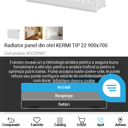
Radiator panel din otel KERMI TIP 22 900x700
Cod produs:
KO220907
Lățime, mm:
700
Folosim cookie-uri și tehnologii similare pentru a asigura buna
funcționare a site-ului, pentru a analiza traficul și pentru a
400
500
optimiza publicitatea. Puteți accepta toate cookie-urile, le puteți
refuza sau puteți configura setările de confidențialitate după
cum doriți.
Informații despre cookie
600
700
Accept
800
900
Respinge
Setări
1000
1400
Viber
Whatsapp
Tele
Comparație
Favorite
Catalog
Coșul
Apel
Adresa
+373