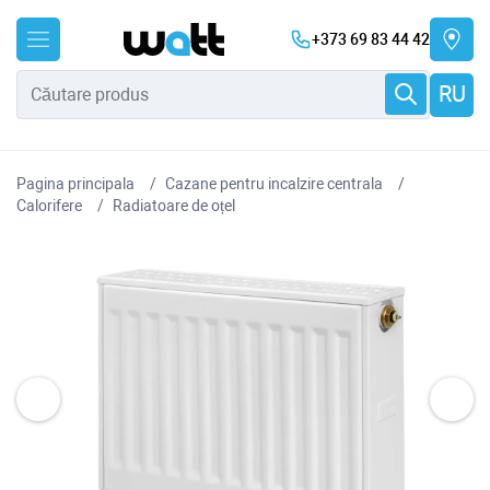
+373 69 83 44 42
RU
Pagina principala
Cazane pentru incalzire centrala
Сalorifere
Radiatoare de oțel