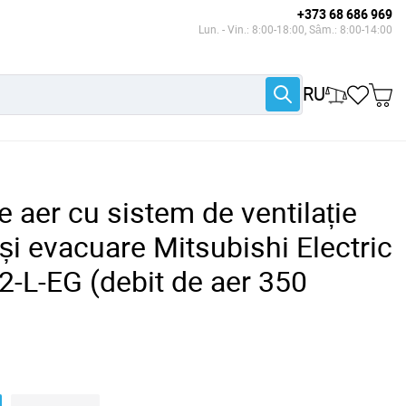
+373 68 686 969
Lun. - Vin.: 8:00-18:00, Sâm.: 8:00-14:00
RU
 aer cu sistem de ventilație
și evacuare Mitsubishi Electric
L-EG (debit de aer 350