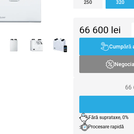
250
320
66 600
lei
Cumpără 
Negoci
66
Fără suprataxe, 0%
Procesare rapidă