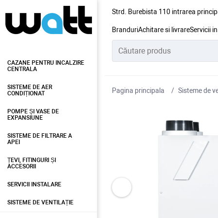
Strd. Burebista 110 intrarea princip
Branduri
Achitare si livrare
Servicii i
CAZANE PENTRU INCALZIRE
CENTRALA
SISTEME DE AER
Pagina principala
Sisteme de ve
CONDIȚIONAT
POMPE ȘI VASE DE
EXPANSIUNE
SISTEME DE FILTRARE A
APEI
ȚEVI, FITINGURI ȘI
ACCESORII
SERVICII INSTALARE
SISTEME DE VENTILAȚIE