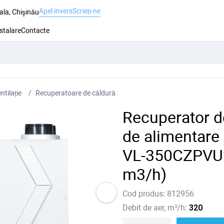
Apel invers
Scrieți-ne
ala, Chişinău
nstalare
Contacte
ntilație
Recuperatoare de căldură
Recuperator de
de alimentare 
VL-350CZPVU2-
m3/h)
Cod produs:
812956
Debit de aer, m³/h:
320