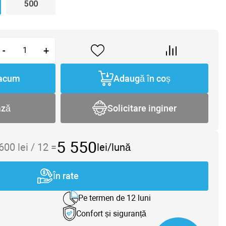
500
-
+
acum
Adaugă în coș
ază
Solicitare inginer
5 550
 600
lei /
12
=
lei/lună
În rate
Pe termen de 12 luni
Confort și siguranță