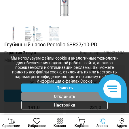
Глубинный насос Pedrollo 6SR27/10-PD
Гарантия 2 года
Код товара:
496B2710A
Мы используем файлы cookie и аналогичные технологии
Максимальная высота напора, м:
136,0
для обеспечения надежной работы сайта, анализа
посещаемости и оптимизации рекламы. Вы можете
54,0
70,0
принять все файлы cookie, отклонить их или настроить
параметры конфиденциальности по своему выбору.
Информация о файлах Cookie
95,0
109,0
Принять
136,0
164,0
Отклонить
Настройки
191,0
231,0
272,0
Viber
Whatsapp
Tele
Сравнение
Избранное
Каталог
Корзина
Звонок
Адрес
+373