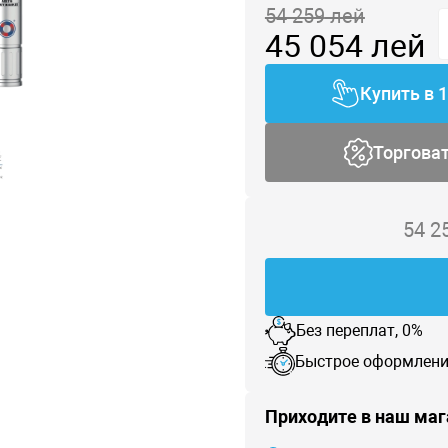
54 259
лей
45 054
лей
Купить в 
Торгова
54 2
Без переплат, 0%
Быстрое оформлени
Приходите в наш маг