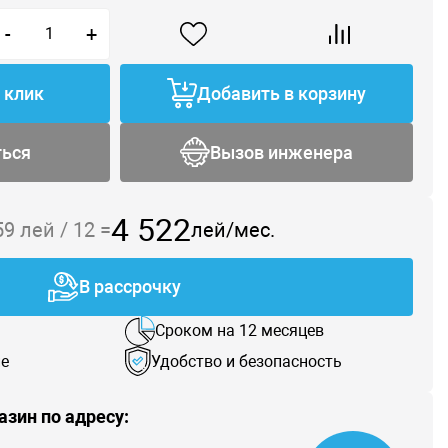
-
+
1 клик
Добавить в корзину
ться
Вызов инженера
4 522
59
лей /
12
=
лей/мес.
В рассрочку
Сроком на 12 месяцев
е
Удобство и безопасность
азин по адресу: