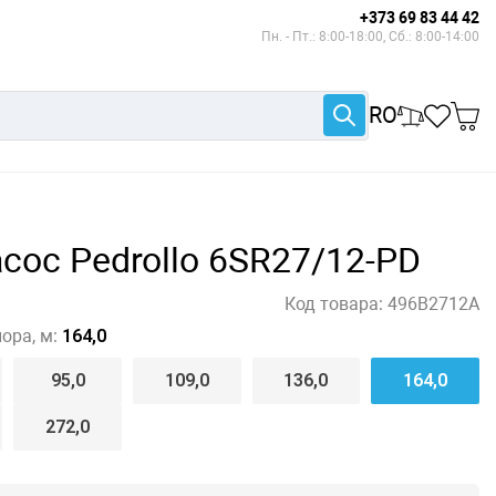
+373 69 83 44 42
Пн. - Пт.: 8:00-18:00, Сб.: 8:00-14:00
RO
сос Pedrollo 6SR27/12-PD
Код товара:
496B2712A
ора, м:
164,0
95,0
109,0
136,0
164,0
272,0