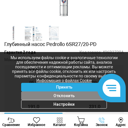
Глубинный насос Pedrollo 6SR27/20-PD
Гарантия 2 года
Код товара:
496B2720A
Мы используем файлы cookie и аналогичные технологии
Максимальная высота напора, м:
272,0
для обеспечения надежной работы сайта, анализа
посещаемости и оптимизации рекламы. Вы можете
54,0
70,0
принять все файлы cookie, отклонить их или настроить
параметры конфиденциальности по своему выбору.
Информация о файлах Cookie
95,0
109,0
Принять
136,0
164,0
Отклонить
Настройки
191,0
231,0
272,0
Viber
Whatsapp
Tele
Сравнение
Избранное
Каталог
Корзина
Звонок
Адрес
+373