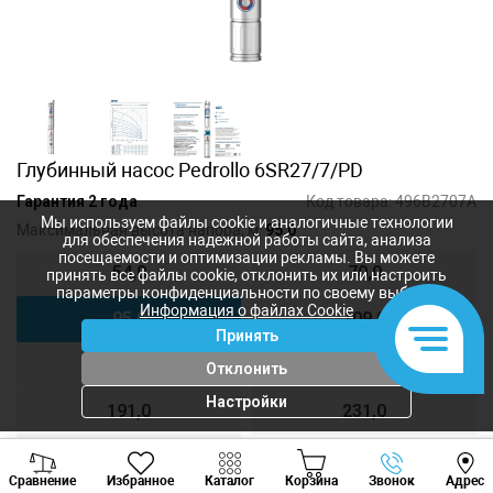
Глубинный насос Pedrollo 6SR27/7/PD
Гарантия 2 года
Код товара:
496B2707A
Мы используем файлы cookie и аналогичные технологии
Максимальная высота напора, м:
95,0
для обеспечения надежной работы сайта, анализа
посещаемости и оптимизации рекламы. Вы можете
54,0
70,0
принять все файлы cookie, отклонить их или настроить
параметры конфиденциальности по своему выбору.
Информация о файлах Cookie
95,0
109,0
Принять
136,0
164,0
Отклонить
Настройки
191,0
231,0
272,0
Viber
Whatsapp
Tele
Сравнение
Избранное
Каталог
Корзина
Звонок
Адрес
+373