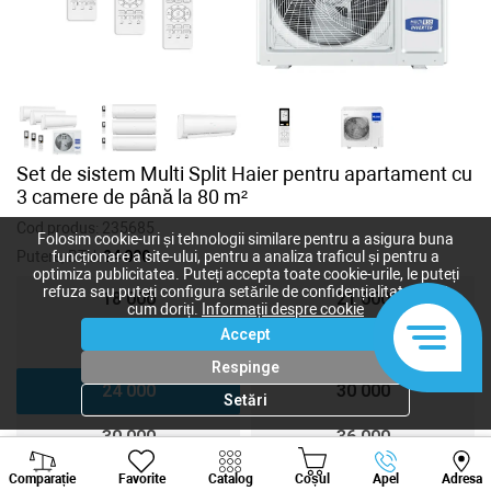
Set de sistem Multi Split Haier pentru apartament cu
3 camere de până la 80 m²
Cod produs:
235685
Folosim cookie-uri și tehnologii similare pentru a asigura buna
Putere, BTU:
24 000
funcționare a site-ului, pentru a analiza traficul și pentru a
optimiza publicitatea. Puteți accepta toate cookie-urile, le puteți
refuza sau puteți configura setările de confidențialitate după
18 000
21 000
cum doriți.
Informații despre cookie
Accept
24 000
24 000
Respinge
24 000
30 000
Setări
30 000
36 000
Viber
Whatsapp
Tele
Comparație
Favorite
Catalog
Coșul
Apel
Adresa
36 000
36 000
+373