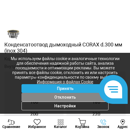
Конденсатоотвод дымоходный CORAX d.300 мм
(inox 304)
Мы используем файлы cookie и аналогичные технологии
Код товара:
297618
для обеспечения надежной работы сайта, анализа
Внутренний диаметр, мм:
300
посещаемости и оптимизации рекламы. Вы можете
принять все файлы cookie, отклонить их или настроить
параметры конфиденциальности по своему выбору.
100
120
Информация о файлах Cookie
Принять
140
150
Отклонить
160
180
Настройки
200
220
Viber
Whatsapp
Tele
250
300
Сравнение
Избранное
Каталог
Корзина
Звонок
Адрес
+373