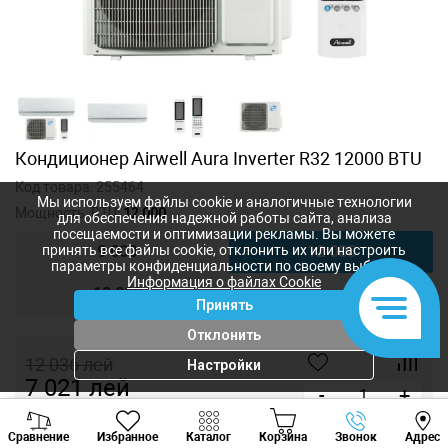
Кондиционер Airwell Aura Inverter R32 12000 BTU
Код товара:
255464
Мы используем файлы cookie и аналогичные технологии
Мощность, BTU:
12 000
для обеспечения надежной работы сайта, анализа
посещаемости и оптимизации рекламы. Вы можете
9 000
12 000
принять все файлы cookie, отклонить их или настроить
параметры конфиденциальности по своему выбору.
Информация о файлах Cookie
18 000
Принять
Отклонить
12 036
лей
Настройки
7 021
лей
-
+
Viber
Whatsapp
Tele
Купить в 1 клик
Сравнение
Избранное
Каталог
Корзина
Звонок
Адрес
+373