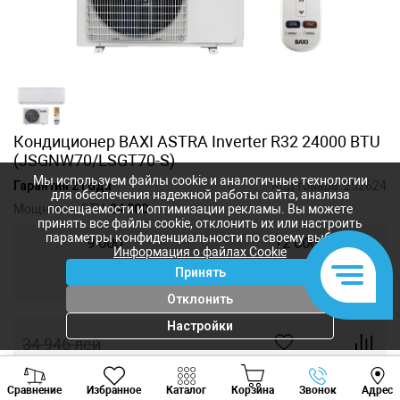
Кондиционер BAXI ASTRA Inverter R32 24000 BTU
(JSGNW70/LSGT70-S)
Мы используем файлы cookie и аналогичные технологии
Гарантия 2 года
Код товара:
252624
для обеспечения надежной работы сайта, анализа
Мощность, BTU:
24 000
посещаемости и оптимизации рекламы. Вы можете
принять все файлы cookie, отклонить их или настроить
параметры конфиденциальности по своему выбору.
9 000
12 000
Информация о файлах Cookie
Принять
18 000
24 000
Отклонить
Настройки
34 946
лей
23 298
лей
-
+
Viber
Whatsapp
Tele
Сравнение
Избранное
Каталог
Корзина
Звонок
Адрес
+373