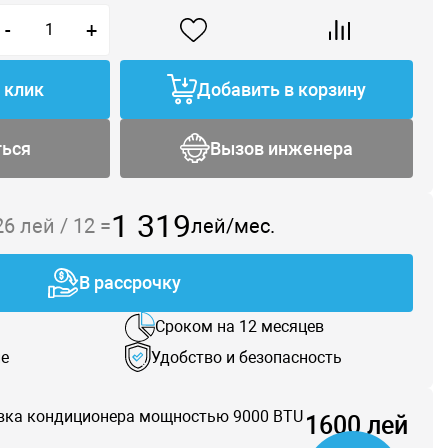
-
+
1 клик
Добавить в корзину
ться
Вызов инженера
1 319
26
лей /
12
=
лей/мес.
В рассрочку
Сроком на 12 месяцев
е
Удобство и безопасность
вка кондиционера мощностью 9000 BTU
1600 лей