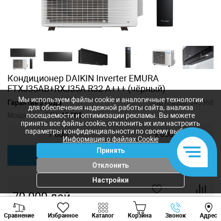
Кондиционер DAIKIN Inverter EMURA
FTXJ35AB+RXJ35A R32 A+++ (чёрный)
Мы используем файлы cookie и аналогичные технологии
Гарантия 3 года
Код товара:
645968
для обеспечения надежной работы сайта, анализа
Мощность, BTU:
12 000
посещаемости и оптимизации рекламы. Вы можете
принять все файлы cookie, отклонить их или настроить
параметры конфиденциальности по своему выбору.
7 000
9 000
Информация о файлах Cookie
Принять
12 000
18 000
Отклонить
Настройки
70 000
лей
-
+
Viber
Whatsapp
Tele
Сравнение
Избранное
Каталог
Корзина
Звонок
Адрес
+373