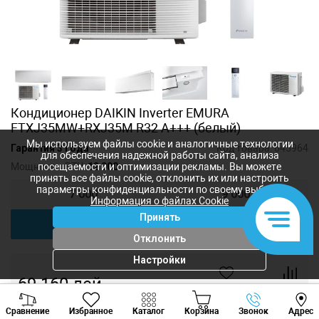
Кондиционер DAIKIN Inverter EMURA
FTXJ35MW+RXJ35M R32 A+++ (белый)
Мы используем файлы cookie и аналогичные технологии
Гарантия 3 года
Код товара:
645964
для обеспечения надежной работы сайта, анализа
Мощность, BTU:
12 000
посещаемости и оптимизации рекламы. Вы можете
принять все файлы cookie, отклонить их или настроить
параметры конфиденциальности по своему выбору.
7 000
9 000
Информация о файлах Cookie
Принять
12 000
18 000
Отклонить
Настройки
69 160
лей
-
+
Viber
Whatsapp
Tele
Сравнение
Избранное
Каталог
Корзина
Звонок
Адрес
+373