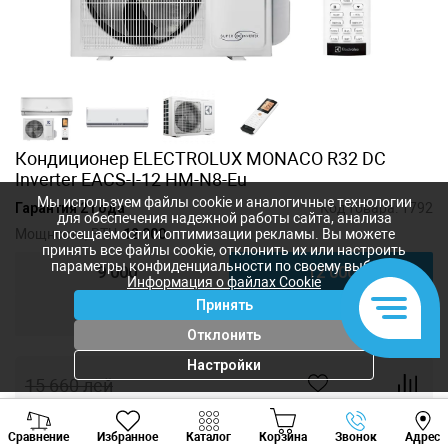
Кондиционер ELECTROLUX MONACO R32 DC
Inverter EACS-I-12 HM-N8-Eu
Мы используем файлы cookie и аналогичные технологии
Гарантия 2 года
Код товара:
1792
для обеспечения надежной работы сайта, анализа
Мощность, BTU:
12 000
посещаемости и оптимизации рекламы. Вы можете
принять все файлы cookie, отклонить их или настроить
параметры конфиденциальности по своему выбору.
9 000
12 000
Информация о файлах Cookie
Принять
18 000
24 000
Отклонить
Настройки
15 660
лей
11 745
лей
-
+
Viber
Whatsapp
Tele
Сравнение
Избранное
Каталог
Корзина
Звонок
Адрес
+373