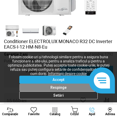
Conditioner ELECTROLUX MONACO R32 DC Inverter
EACS-I-12 HM-N8-Eu
Garanție 2 ani
Cod produs:
1792
Folosim cookie-uri și tehnologii similare pentru a asigura buna
Putere, BTU:
12 000
funcționare a site-ului, pentru a analiza traficul și pentru a
optimiza publicitatea. Puteți accepta toate cookie-urile, le puteți
refuza sau puteți configura setările de confidențialitate după
9 000
12 000
cum doriți.
Informații despre cookie
Accept
18 000
24 000
Respinge
Setări
15 660
lei
11 745
lei
-
+
Viber
Whatsapp
Tele
Comparație
Favorite
Catalog
Coșul
Apel
Adresa
+373