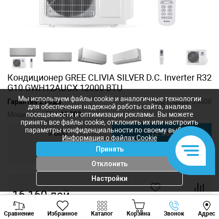
Кондиционер GREE CLIVIA SILVER D.C. Inverter R32
G10 GWH12AUCX 12000 BTU
Мы используем файлы cookie и аналогичные технологии
Гарантия 2 года
Код товара:
25608
для обеспечения надежной работы сайта, анализа
Мощность, BTU:
12 000
посещаемости и оптимизации рекламы. Вы можете
принять все файлы cookie, отклонить их или настроить
параметры конфиденциальности по своему выбору.
9 000
12 000
Информация о файлах Cookie
Принять
18 000
24 000
Отклонить
Настройки
16 160
лей
-
+
Viber
Whatsapp
Tele
Сравнение
Избранное
Каталог
Корзина
Звонок
Адрес
+373