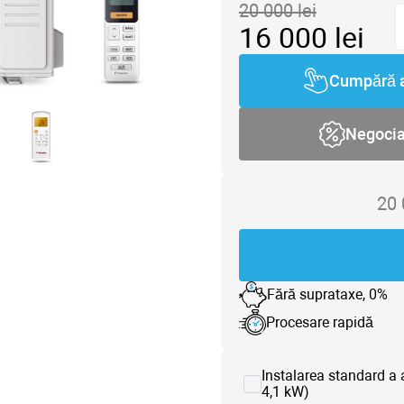
20 000
lei
16 000
lei
Cumpără 
Negoci
20
Fără suprataxe, 0%
Procesare rapidă
Instalarea standard a 
4,1 kW)