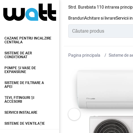
Strd. Burebista 110 intrarea princip
Branduri
Achitare si livrare
Servicii i
CAZANE PENTRU INCALZIRE
CENTRALA
SISTEME DE AER
Pagina principala
Sisteme de ae
CONDIȚIONAT
POMPE ȘI VASE DE
EXPANSIUNE
SISTEME DE FILTRARE A
APEI
ȚEVI, FITINGURI ȘI
ACCESORII
SERVICII INSTALARE
SISTEME DE VENTILAȚIE