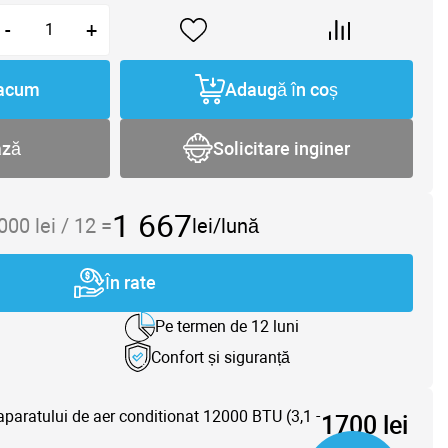
-
+
acum
Adaugă în coș
ază
Solicitare inginer
1 667
 000
lei /
12
=
lei/lună
În rate
Pe termen de 12 luni
Confort și siguranță
aparatului de aer conditionat 12000 BTU (3,1 -
1700 lei