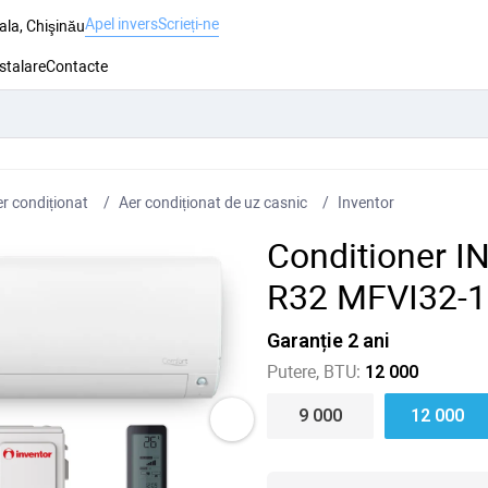
Apel invers
Scrieți-ne
ala, Chişinău
nstalare
Contacte
r condiționat
Aer condiționat de uz casnic
Inventor
Conditioner 
R32 MFVI32-
Garanție 2 ani
Putere, BTU:
12 000
9 000
12 000