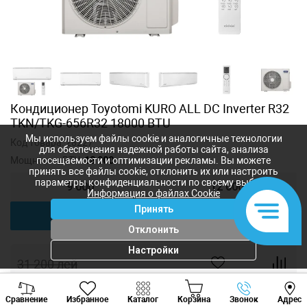
Кондиционер Toyotomi KURO ALL DC Inverter R32
TKN/TKG-656R32 18000 BTU
Мы используем файлы cookie и аналогичные технологии
Код товара:
28227
для обеспечения надежной работы сайта, анализа
Мощность, BTU:
18 000
посещаемости и оптимизации рекламы. Вы можете
принять все файлы cookie, отклонить их или настроить
параметры конфиденциальности по своему выбору.
9 000
12 000
Информация о файлах Cookie
Принять
18 000
24 000
Отклонить
Настройки
31 200
лей
26 000
лей
-
+
Viber
Whatsapp
Tele
Сравнение
Избранное
Каталог
Корзина
Звонок
Адрес
+373