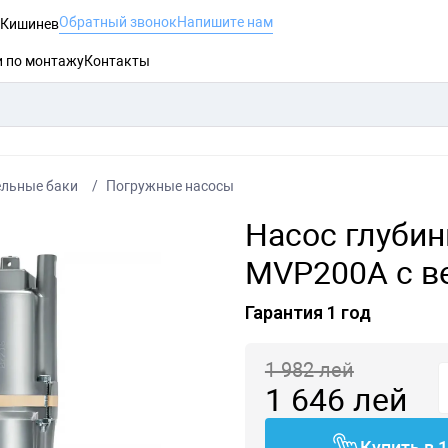
Обратный звонок
Напишите нам
, Кишинев
и по монтажу
Контакты
ельные баки
Погружные насосы
Насос глуби
MVP200A с в
Гарантия 1 год
1 982
лей
1 646
лей
Купить в 