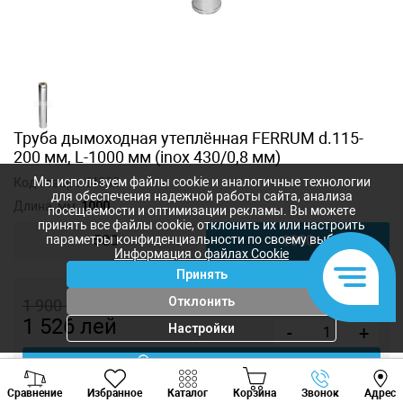
Труба дымоходная утеплённая FERRUM d.115-
200 мм, L-1000 мм (inox 430/0,8 мм)
Мы используем файлы cookie и аналогичные технологии
Код товара:
f4032
для обеспечения надежной работы сайта, анализа
Длина, мм:
1000
посещаемости и оптимизации рекламы. Вы можете
принять все файлы cookie, отклонить их или настроить
параметры конфиденциальности по своему выбору.
500
1000
Информация о файлах Cookie
Принять
Отклонить
1 900
лей
1 526
лей
Настройки
-
+
Купить в 1 клик
Viber
Whatsapp
Tele
Сравнение
Избранное
Каталог
Корзина
Звонок
Адрес
+373