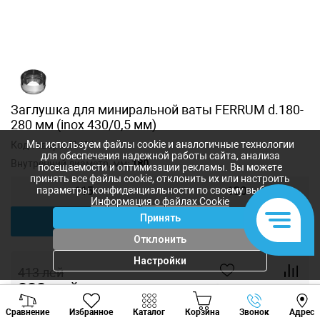
Заглушка для миниральной ваты FERRUM d.180-
280 мм (inox 430/0,5 мм)
Мы используем файлы cookie и аналогичные технологии
Код товара:
f1411
для обеспечения надежной работы сайта, анализа
Внутренний диаметр, мм:
180
посещаемости и оптимизации рекламы. Вы можете
принять все файлы cookie, отклонить их или настроить
параметры конфиденциальности по своему выбору.
115
130
Информация о файлах Cookie
Принять
180
210
Отклонить
Настройки
413
лей
332
лей
-
+
Viber
Whatsapp
Tele
Сравнение
Избранное
Каталог
Корзина
Звонок
Адрес
+373