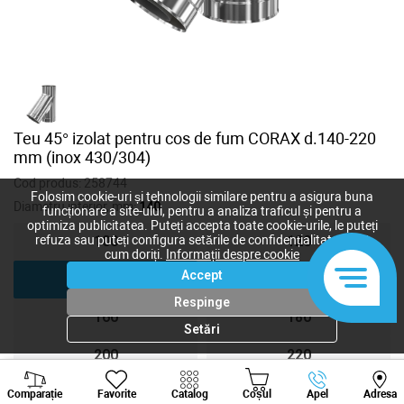
Teu 45° izolat pentru cos de fum CORAX d.140-220
mm (inox 430/304)
Cod produs:
258744
Folosim cookie-uri și tehnologii similare pentru a asigura buna
Diametru interior, mm:
140
funcționare a site-ului, pentru a analiza traficul și pentru a
optimiza publicitatea. Puteți accepta toate cookie-urile, le puteți
refuza sau puteți configura setările de confidențialitate după
100
120
cum doriți.
Informații despre cookie
Accept
140
150
Respinge
160
180
Setări
200
220
Viber
Whatsapp
Tele
250
300
Comparație
Favorite
Catalog
Coșul
Apel
Adresa
+373