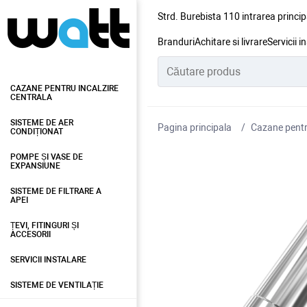
Strd. Burebista 110 intrarea princip
Branduri
Achitare si livrare
Servicii i
CAZANE PENTRU INCALZIRE
CENTRALA
SISTEME DE AER
Pagina principala
Cazane pentru
CONDIȚIONAT
POMPE ȘI VASE DE
EXPANSIUNE
SISTEME DE FILTRARE A
APEI
ȚEVI, FITINGURI ȘI
ACCESORII
SERVICII INSTALARE
SISTEME DE VENTILAȚIE