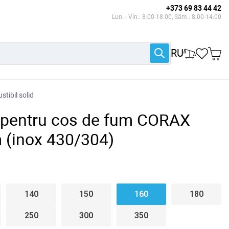
+373 69 83 44 42
Lun. - Vin.: 8:00-18:00, Sâm.: 8:00-14:00
RU
tibil solid
t pentru cos de fum CORAX
 (inox 430/304)
140
150
160
180
250
300
350