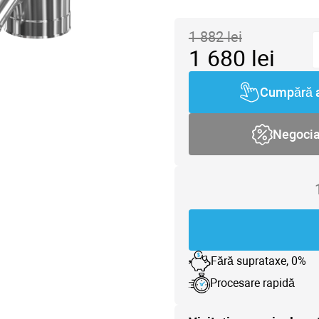
1 882
lei
1 680
lei
Cumpără 
Negoci
Fără suprataxe, 0%
Procesare rapidă