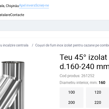
Apel invers
Scrieți-ne
ala, Chişinău
nstalare
Contacte
 incalzire centrala
Coșuri de fum inox izolat pentru cazane pe combus
Teu 45° izola
d.160-240 mm
Cod produs:
261252
Diametru interior, mm:
160
100
120
200
220