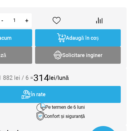
-
+
acum
Adaugă în coș
ază
Solicitare inginer
314
1 882
lei /
6
=
lei/lună
În rate
Pe termen de 6 luni
Confort și siguranță