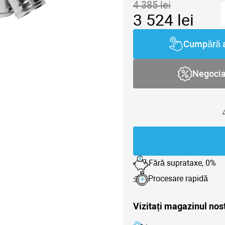
4 385
lei
3 524
lei
Cumpără 
Negoci
Fără suprataxe, 0%
Procesare rapidă
Vizitați magazinul nos