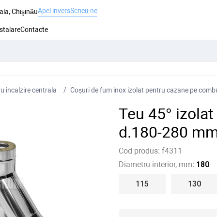
Apel invers
Scrieți-ne
ala, Chişinău
nstalare
Contacte
 incalzire centrala
Coșuri de fum inox izolat pentru cazane pe combus
Teu 45° izola
d.180-280 mm
Cod produs:
f4311
Diametru interior, mm:
180
115
130