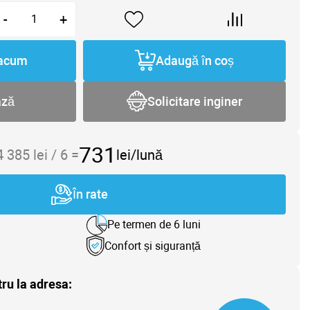
-
+
acum
Adaugă în coș
ază
Solicitare inginer
731
4 385
lei /
6
=
lei/lună
În rate
Pe termen de 6 luni
Confort și siguranță
tru la adresa: