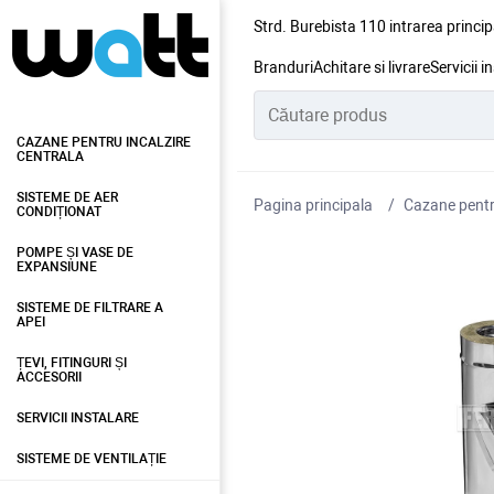
Strd. Burebista 110 intrarea princip
Branduri
Achitare si livrare
Servicii i
CAZANE PENTRU INCALZIRE
CENTRALA
SISTEME DE AER
Pagina principala
Cazane pentru
CONDIȚIONAT
POMPE ȘI VASE DE
EXPANSIUNE
SISTEME DE FILTRARE A
APEI
ȚEVI, FITINGURI ȘI
ACCESORII
SERVICII INSTALARE
SISTEME DE VENTILAȚIE