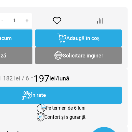
-
+
acum
Adaugă în coș
ază
Solicitare inginer
197
1 182
lei /
6
=
lei/lună
În rate
Pe termen de 6 luni
Confort și siguranță