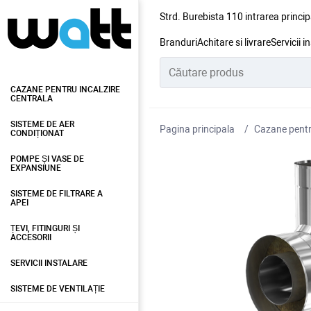
Strd. Burebista 110 intrarea princip
Branduri
Achitare si livrare
Servicii i
CAZANE PENTRU INCALZIRE
CENTRALA
SISTEME DE AER
Pagina principala
Cazane pentru
CONDIȚIONAT
POMPE ȘI VASE DE
EXPANSIUNE
SISTEME DE FILTRARE A
APEI
ȚEVI, FITINGURI ȘI
ACCESORII
SERVICII INSTALARE
SISTEME DE VENTILAȚIE