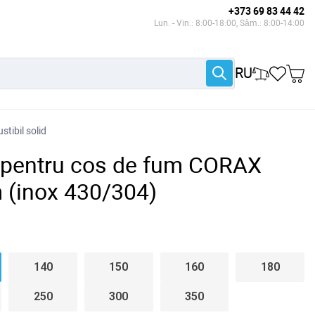
+373 69 83 44 42
Lun. - Vin.: 8:00-18:00, Sâm.: 8:00-14:00
RU
tibil solid
t pentru cos de fum CORAX
 (inox 430/304)
140
150
160
180
250
300
350