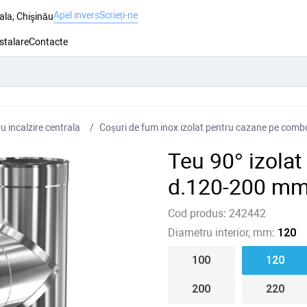
Apel invers
Scrieți-ne
ala, Chişinău
nstalare
Contacte
 incalzire centrala
Coșuri de fum inox izolat pentru cazane pe combus
Teu 90° izola
d.120-200 mm
Cod produs:
242442
Diametru interior, mm:
120
100
120
200
220