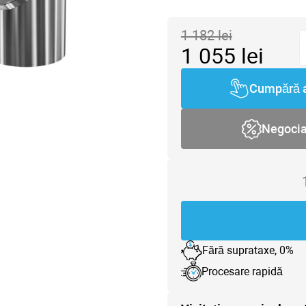
1 182
lei
1 055
lei
Cumpără 
Negoci
Fără suprataxe, 0%
Procesare rapidă