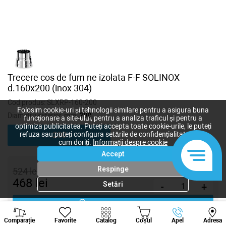
Trecere cos de fum ne izolata F-F SOLINOX
d.160x200 (inox 304)
Cod produs:
SLXRP-160-200
Folosim cookie-uri și tehnologii similare pentru a asigura buna
Diametru exterior, mm:
200
funcționare a site-ului, pentru a analiza traficul și pentru a
optimiza publicitatea. Puteți accepta toate cookie-urile, le puteți
refuza sau puteți configura setările de confidențialitate după
200
cum doriți.
Informații despre cookie
Accept
Respinge
524
lei
468
lei
Setări
-
+
Cumpără acum
Viber
Whatsapp
Tele
Comparație
Favorite
Catalog
Coșul
Apel
Adresa
+373