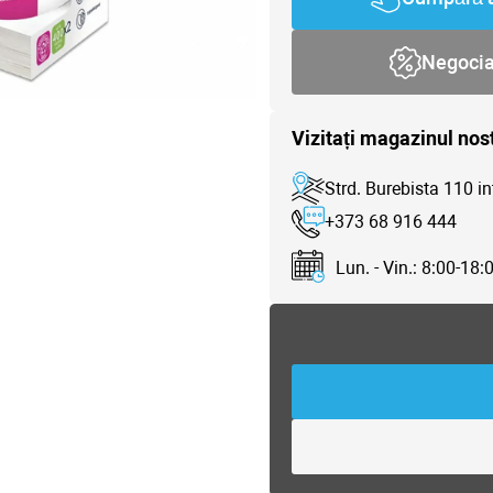
Negoci
Vizitați magazinul nos
Strd. Burebista 110 in
+373 68 916 444
Lun. - Vin.: 8:00-18: