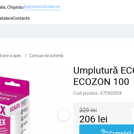
Apel invers
Scrieți-ne
ala, Chişinău
nstalare
Contacte
trare a apei
Cartușe de schimb
Umplutură ECO
ECOZON 100
Cod produs:
47EK0004
329
lei
206
lei
Cumpără 