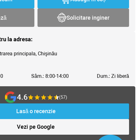
ază
Solicitare inginer
tru la adresa:
trarea principala, Chişinău
00
Sâm.: 8:00-14:00
Dum.: Zi liberă
4.6
(57)
Lasă o recenzie
Vezi pe Google