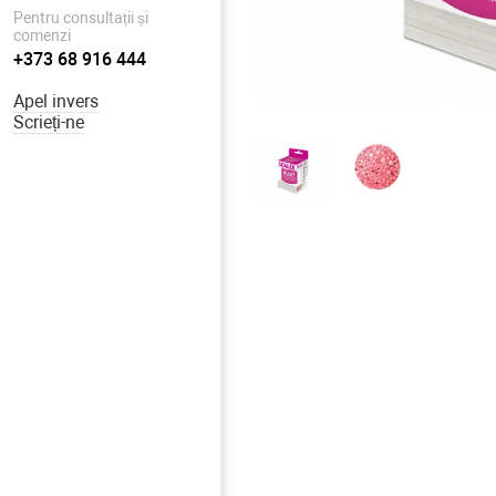
Pentru consultații și
comenzi
+373 68 916 444
Apel invers
Scrieți-ne