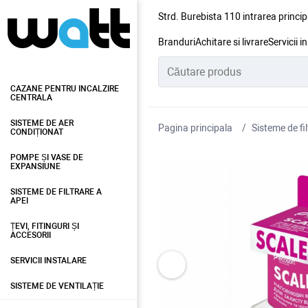
Strd. Burebista 110 intrarea princip
Branduri
Achitare si livrare
Servicii i
CAZANE PENTRU INCALZIRE
CENTRALA
SISTEME DE AER
Pagina principala
Sisteme de fil
CONDIȚIONAT
POMPE ȘI VASE DE
EXPANSIUNE
SISTEME DE FILTRARE A
APEI
ȚEVI, FITINGURI ȘI
ACCESORII
SERVICII INSTALARE
SISTEME DE VENTILAȚIE