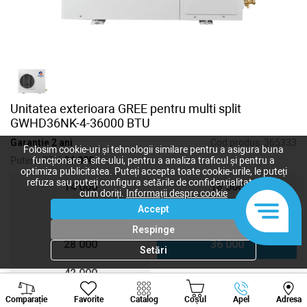
Unitatea exterioara GREE pentru multi split
GWHD36NK-4-36000 BTU
Garanție 2 ani
Cod produs:
365333
Folosim cookie-uri și tehnologii similare pentru a asigura buna
Putere, BTU:
36 000
funcționare a site-ului, pentru a analiza traficul și pentru a
optimiza publicitatea. Puteți accepta toate cookie-urile, le puteți
refuza sau puteți configura setările de confidențialitate după
14 000
18 000
cum doriți.
Informații despre cookie
Accept
21 000
24 000
Respinge
28 000
36 000
Setări
42 000
Viber
Whatsapp
Tele
Comparație
Favorite
Catalog
Coșul
Apel
Adresa
+373